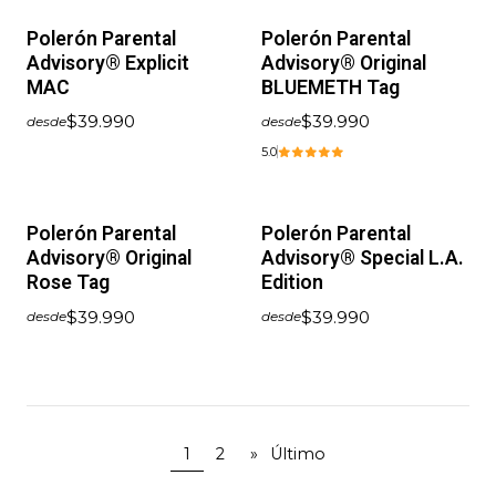
Polerón Parental
Polerón Parental
Advisory® Explicit
Advisory® Original
MAC
BLUEMETH Tag
$39.990
$39.990
desde
desde
5.0
Polerón Parental
Polerón Parental
Advisory® Original
Advisory® Special L.A.
Rose Tag
Edition
$39.990
$39.990
desde
desde
1
2
»
Último