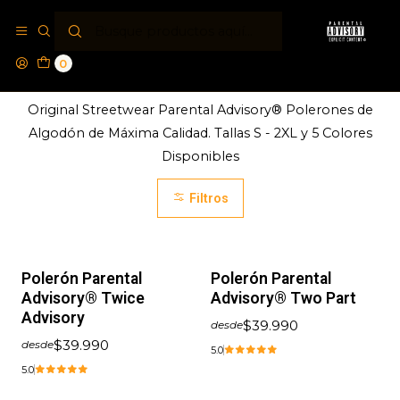
Inicio
Polerones PA®
0
Polerones PA®
Original Streetwear Parental Advisory® Polerones de
Algodón de Máxima Calidad. Tallas S - 2XL y 5 Colores
Disponibles
Filtros
Polerón Parental
Polerón Parental
Advisory® Twice
Advisory® Two Part
Advisory
$39.990
desde
$39.990
desde
5.0
5.0