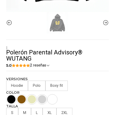
|
Polerón Parental Advisory®
WUTANG
5.0
2 reseñas
VERSIONES
Hoodie
Polo
Boxy fit
COLOR
TALLA
S
M
L
XL
2XL