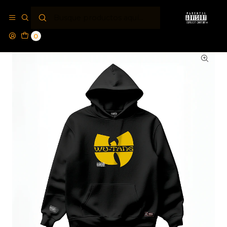
Inicio
Polerones PA®
Polerón Parental Advisory® WUTANG
0