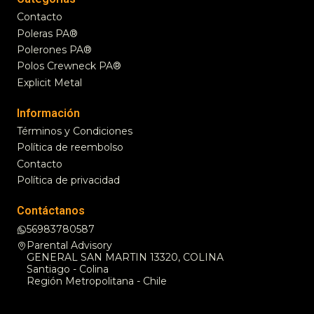
Contacto
Poleras PA®
Polerones PA®
Polos Crewneck PA®
Explicit Metal
Información
Términos y Condiciones
Política de reembolso
Contacto
Política de privacidad
Contáctanos
56983780587
Parental Advisory
GENERAL SAN MARTIN 13320, COLINA
Santiago - Colina
Región Metropolitana - Chile