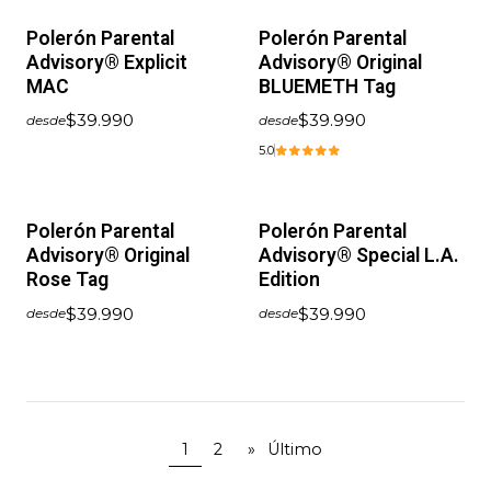
Polerón Parental
Polerón Parental
Advisory® Explicit
Advisory® Original
MAC
BLUEMETH Tag
$39.990
$39.990
desde
desde
5.0
Polerón Parental
Polerón Parental
Advisory® Original
Advisory® Special L.A.
Rose Tag
Edition
$39.990
$39.990
desde
desde
1
2
»
Último