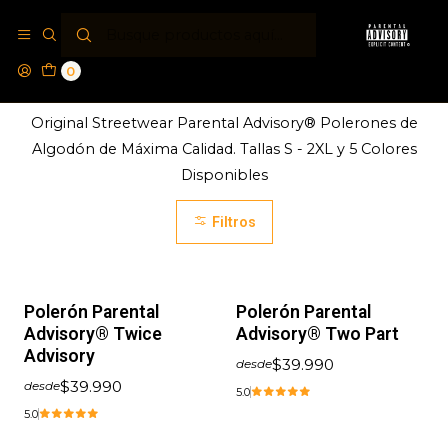
Inicio
Polerones PA®
0
Polerones PA®
Original Streetwear Parental Advisory® Polerones de
Algodón de Máxima Calidad. Tallas S - 2XL y 5 Colores
Disponibles
Filtros
Polerón Parental
Polerón Parental
Advisory® Twice
Advisory® Two Part
Advisory
$39.990
desde
$39.990
desde
5.0
5.0