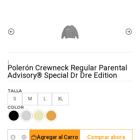
|
Polerón Crewneck Regular Parental
Advisory® Special Dr Dre Edition
TALLA
S
M
L
XL
COLOR
Agregar al Carro
Comprar ahora