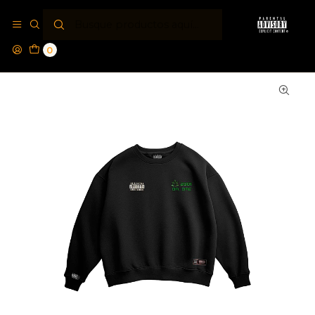
Inicio
Polos Crewneck PA®
Polerón Crewneck Regular Parental Advisory® Special
Dr Dre Edition
0