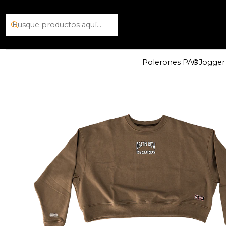
Inicio
Polos Crewn
Polerones PA®
Jogger