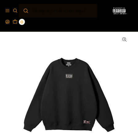
Inicio
Polos Crewneck PA®
Polerón Crewneck Regular Parental Advisory®
Essential White
0