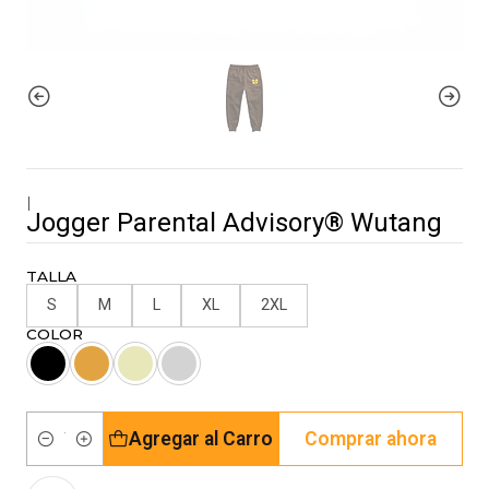
|
Jogger Parental Advisory® Wutang
TALLA
S
M
L
XL
2XL
COLOR
Agregar al Carro
Comprar ahora
Cantidad