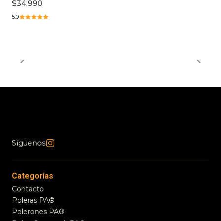
$34.990
5.0
Síguenos
Categorías
Contacto
Poleras PA®
Polerones PA®