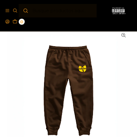
Inicio
Jogger´s PA®
Jogger Parental Advisory® Wutang
0