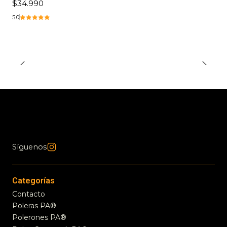
$34.990
5.0
Síguenos
Categorías
Contacto
Poleras PA®
Polerones PA®