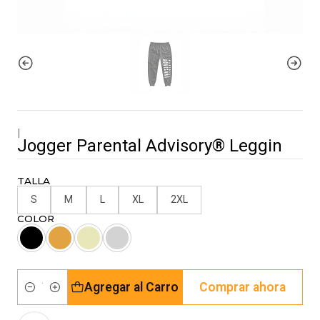
|
Jogger Parental Advisory® Leggin
TALLA
S
M
L
XL
2XL
COLOR
Agregar al Carro
Comprar ahora
Cantidad