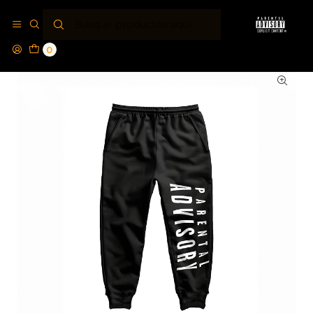
Inicio
Jogger´s PA®
Jogger Parental Advisory® Leggin
0