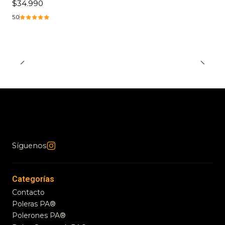
$34.990
5.0
Síguenos
Categorías
Contacto
Poleras PA®
Polerones PA®