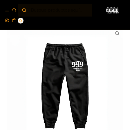
Inicio
Jogger´s PA®
Jogger Parental Advisory® J 999 W
0