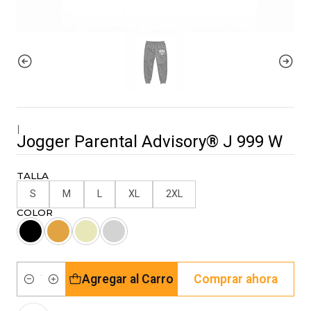
|
Jogger Parental Advisory® J 999 W
TALLA
S
M
L
XL
2XL
COLOR
Agregar al Carro
Comprar ahora
Cantidad