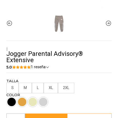
|
Jogger Parental Advisory®
Extensive
5.0
1 reseña
TALLA
S
M
L
XL
2XL
COLOR