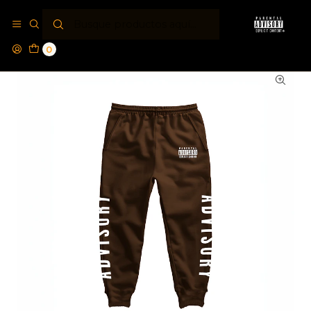
Inicio
Jogger´s PA®
Jogger Parental Advisory® Extensive
0