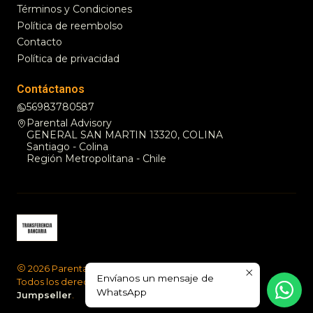
Términos y Condiciones
Política de reembolso
Contacto
Política de privacidad
Contáctanos
56983780587
Parental Advisory
GENERAL SAN MARTIN 13320, COLINA
Santiago - Colina
Región Metropolitana - Chile
2026 Parental Advisory .
Envíanos un mensaje de
Todos los derechos reservados.
Desarrollado por
WhatsApp
Jumpseller
.