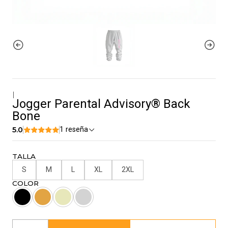
|
Jogger Parental Advisory® Back
Bone
5.0
1 reseña
TALLA
S
M
L
XL
2XL
COLOR