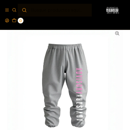
Inicio
Jogger´s PA®
Jogger Parental Advisory® Back Bone
0