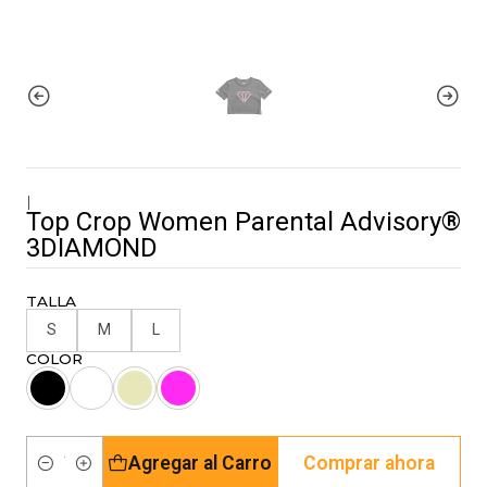
|
Top Crop Women Parental Advisory®
3DIAMOND
TALLA
S
M
L
COLOR
Agregar al Carro
Comprar ahora
Cantidad