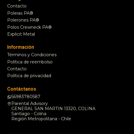
Contacto
Poleras PA®
Polerones PA®
Polos Crewneck PA®
Explicit Metal
Información
Términos y Condiciones
Política de reembolso
Contacto
Política de privacidad
Contáctanos
56983780587
Parental Advisory
GENERAL SAN MARTIN 13320, COLINA
Santiago - Colina
Región Metropolitana - Chile