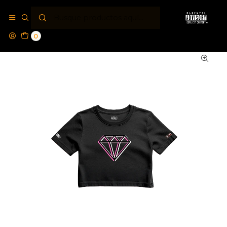
Inicio
Women PA®
Top Crop Women Parental Advisory® 3DIAMOND
0