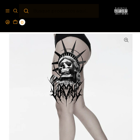
Inicio
Tattoo Studio
Tatuaje Nostramanus by Parental Advisory® Liberty
Skull
0