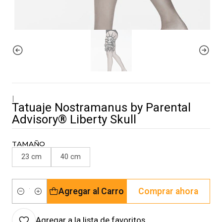
|
Tatuaje Nostramanus by Parental
Advisory® Liberty Skull
TAMAÑO
23 cm
40 cm
Agregar al Carro
Comprar ahora
Cantidad
Agregar a la lista de favoritos