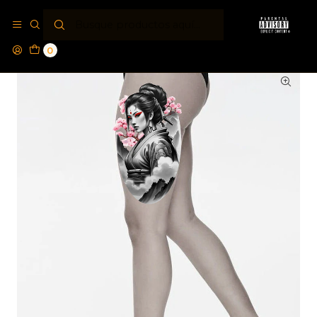
Inicio
Tattoo Studio
Tatuaje Nostramanus by Parental Advisory® Geisha
0