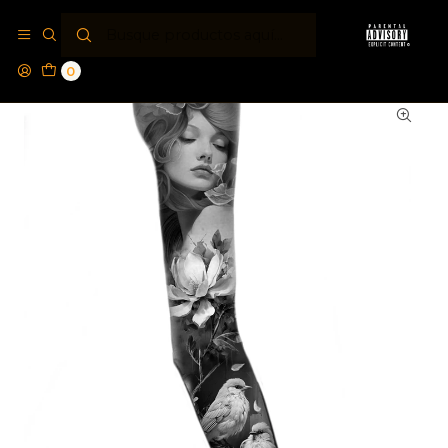
Inicio
Tattoo Studio
Tatuaje Mr Leo by Parental Advisory® Nature
0