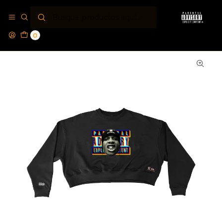
Inicio
Polos Crewneck PA®
Polerón Crewneck Boxy Fit Parental Advisory® Explicit
Rocky
0