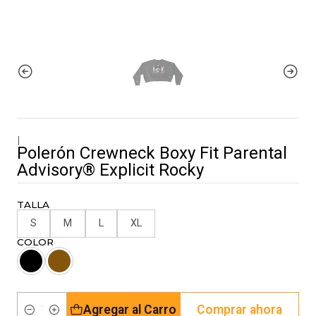
|
Polerón Crewneck Boxy Fit Parental
Advisory® Explicit Rocky
TALLA
S
M
L
XL
COLOR
Agregar al Carro
Comprar ahora