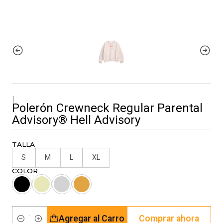
|
Polerón Crewneck Regular Parental
Advisory® Hell Advisory
TALLA
S
M
L
XL
COLOR
Agregar al Carro
Comprar ahora