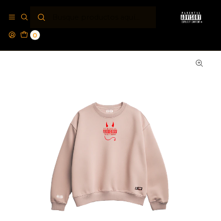
Inicio
Polos Crewneck PA®
Polerón Crewneck Regular Parental Advisory® Hell
Advisory
0