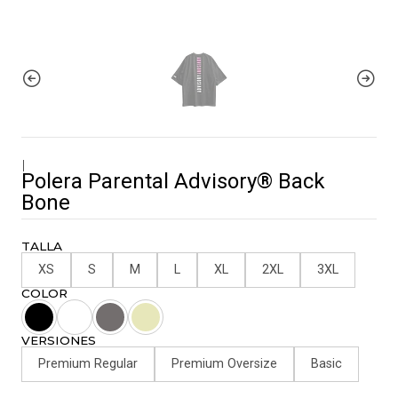
|
Polera Parental Advisory® Back
Bone
TALLA
XS
S
M
L
XL
2XL
3XL
COLOR
VERSIONES
Premium Regular
Premium Oversize
Basic