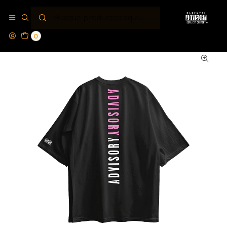
Inicio
Poleras PA®
Polera Parental Advisory® Back Bone
0