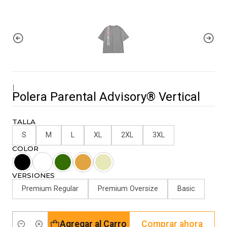
|
Polera Parental Advisory® Vertical
TALLA
S
M
L
XL
2XL
3XL
COLOR
VERSIONES
Premium Regular
Premium Oversize
Basic
Agregar al Carro
Comprar ahora