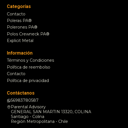
Categorías
Contacto
Poleras PA®
Polerones PA®
Polos Crewneck PA®
Explicit Metal
Información
Términos y Condiciones
Política de reembolso
Contacto
Política de privacidad
Contáctanos
56983780587
Parental Advisory
GENERAL SAN MARTIN 13320, COLINA
Santiago - Colina
Región Metropolitana - Chile