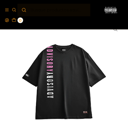
Inicio
Poleras PA®
Polera Parental Advisory® Vertical
0