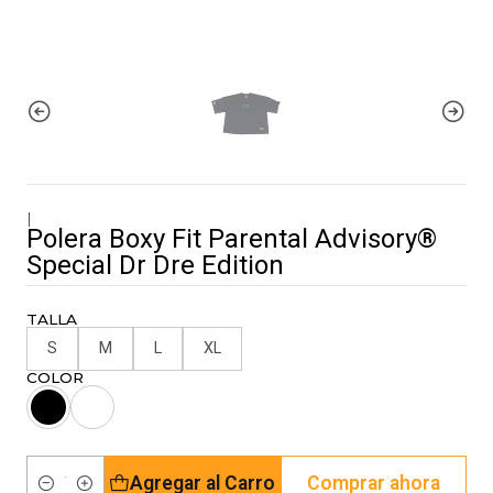
|
Polera Boxy Fit Parental Advisory®
Special Dr Dre Edition
TALLA
S
M
L
XL
COLOR
Agregar al Carro
Comprar ahora