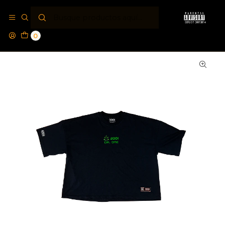
Inicio
Poleras PA®
Polera Boxy Fit Parental Advisory® Special Dr Dre
Edition
0