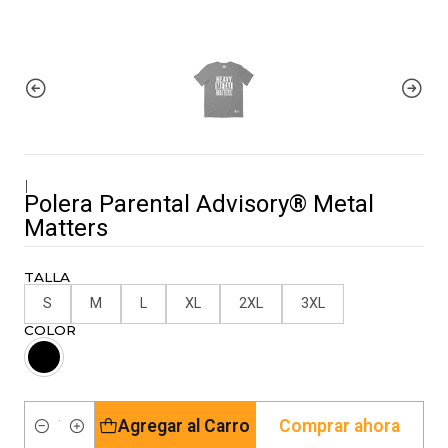
|
Polera Parental Advisory® Metal
Matters
TALLA
S
M
L
XL
2XL
3XL
COLOR
Agregar al Carro
Comprar ahora
Cantidad