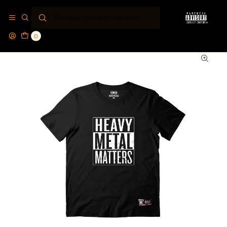
Inicio
Explicit Metal
Polera Parental Advisory® Metal Matters
0