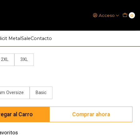
Acceso
0
 Advisory® Explicit Biggie
icit Metal
Sale
Contacto
2XL
3XL
um Oversize
Basic
egar al Carro
Comprar ahora
avoritos